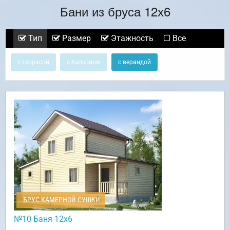
Бани из бруса 12х6
Тип
Размер
Этажность
Все
с террасой
с балконом
с верандой
БРУС КАМЕРНОЙ СУШКИ
№10 Баня 12х6