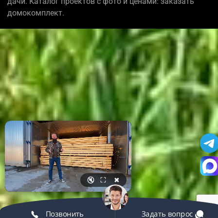
дачи. Каталог проектов с фото и ценами: заказать
домокомплект.
🔇
⛶
✖
Позвонить
Задать вопрос