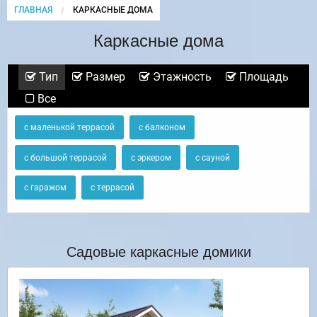
ГЛАВНАЯ
CURRENT:
КАРКАСНЫЕ ДОМА
Каркасные дома
Тип
Размер
Этажность
Площадь
Все
с маленькой террасой
с балконом
с большой террасой
с эркером
с сауной
с гаражом
с террасой
Садовые каркасные домики