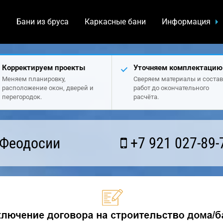
а
Бани из бруса
Каркасные бани
Информация
Корректируем проекты
Уточняем комплектацию
Меняем планировку,
Сверяем материалы и состав
расположение окон, дверей и
работ до окончательного
перегородок.
расчёта.
 Феодосии
+7 921 027-89-