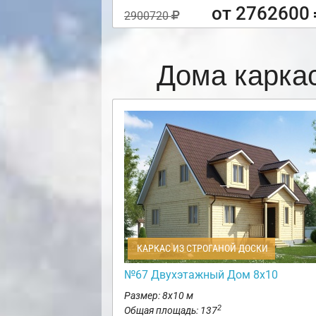
от 2762600
2900720
Дома карка
КАРКАС ИЗ СТРОГАНОЙ ДОСКИ
№67 Двухэтажный Дом 8х10
Размер: 8х10 м
2
Общая площадь: 137