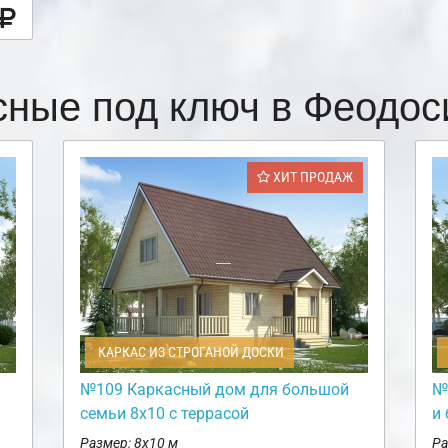
сные под ключ в Феодо
ХИТ ПРОДАЖ
КАРКАС ИЗ СТРОГАНОЙ ДОСКИ
№109 Каркасный дом для большой
№
семьи 8х10 с террасой
и
Размер: 8х10 м
Ра