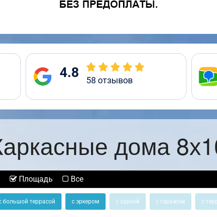
4.8
58
отзывов
Каркасные дома 8х1
Площадь
Все
с большой террасой
с эркером
с сауной
с гаражом
с тер