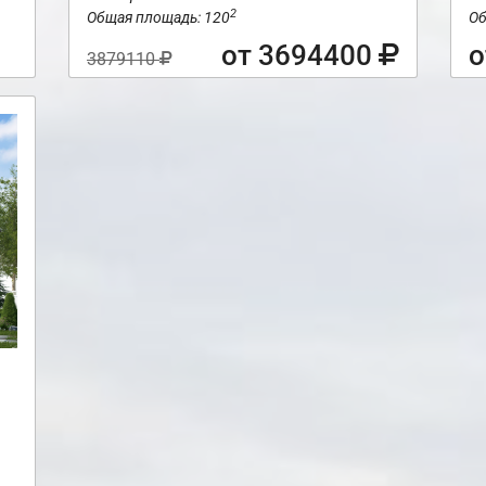
2
Общая площадь: 120
Об
от 3694400
о
3879110