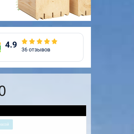
4.9
36
отзывов
0
расой