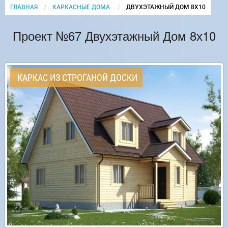
ГЛАВНАЯ
КАРКАСНЫЕ ДОМА
CURRENT:
ДВУХЭТАЖНЫЙ ДОМ 8Х10
Проект №67 Двухэтажный Дом 8х10
КАРКАС ИЗ СТРОГАНОЙ ДОСКИ