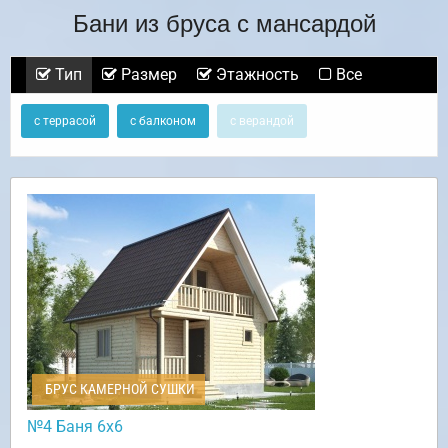
Бани из бруса с мансардой
Тип
Размер
Этажность
Все
с террасой
с балконом
с верандой
БРУС КАМЕРНОЙ СУШКИ
№4 Баня 6х6