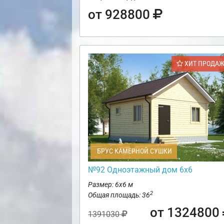
от 928800
ХИТ ПРОДА
БРУС КАМЕРНОЙ СУШКИ
№92 Одноэтажный дом 6х6
Размер: 6х6 м
2
Общая площадь: 36
от 1324800
1391030