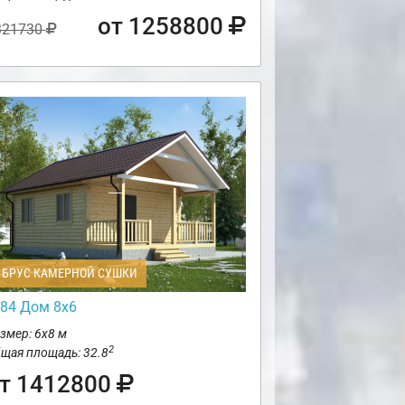
от 1258800
321730
БРУС КАМЕРНОЙ СУШКИ
84 Дом 8х6
змер: 6х8 м
2
щая площадь: 32.8
т 1412800