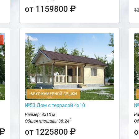
от 1159800
1
Ж
БРУС КАМЕРНОЙ СУШКИ
№53 Дом с террасой 4х10
№
Размер: 4х10 м
Ра
2
Общая площадь: 38.24
Об
от 1225800
о