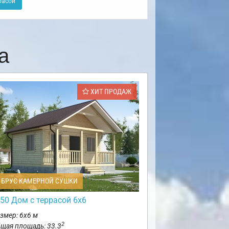
расой
а
ХИТ ПРОДАЖ
БРУС КАМЕРНОЙ СУШКИ
50 Дом с террасой 6х6
змер: 6х6 м
2
щая площадь: 33.3