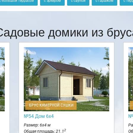
с большой террасой
с эркером
с сауной
с гаражом
с тер
Садовые домики из брус
БРУС КАМЕРНОЙ СУШКИ
№54 Дом 6х4
№
Размер: 6х4 м
Ра
2
Общая площадь: 21.1
Об