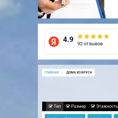
4.9
92
отзывов
ГЛАВНАЯ
CURRENT:
ДОМА ИЗ БРУСА
Тип
Размер
Этажность