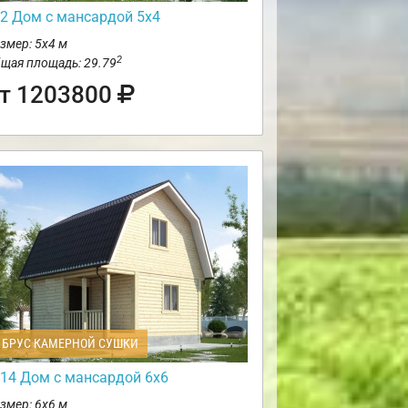
2 Дом с мансардой 5х4
змер: 5х4 м
2
щая площадь: 29.79
т 1203800
БРУС КАМЕРНОЙ СУШКИ
14 Дом с мансардой 6х6
змер: 6х6 м