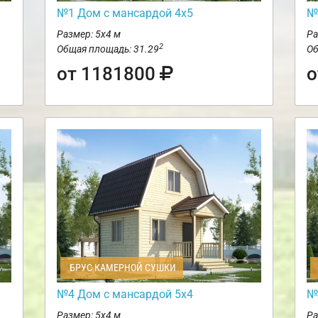
№1 Дом с мансардой 4х5
№
Размер: 5х4 м
Ра
2
Общая площадь: 31.29
Об
от 1181800
о
БРУС КАМЕРНОЙ СУШКИ
№4 Дом с мансардой 5х4
№
Размер: 5х4 м
Ра