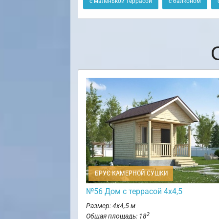
с маленькой террасой
с балконом
БРУС КАМЕРНОЙ СУШКИ
№56 Дом с террасой 4х4,5
Размер: 4х4,5 м
2
Общая площадь: 18