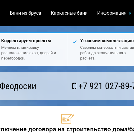
а
Бани из бруса
Каркасные бани
Информация
Корректируем проекты
Уточняем комплектацию
Меняем планировку,
Сверяем материалы и состав
расположение окон, дверей и
работ до окончательного
перегородок.
расчёта.
 Феодосии
+7 921 027-89-