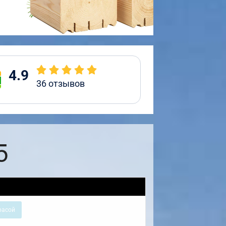
4.9
36
отзывов
5
расой