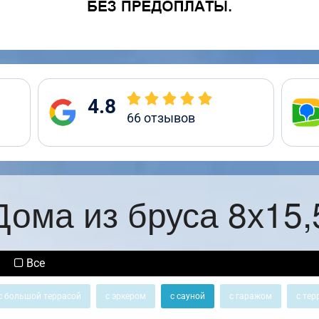
4.8
66
отзывов
Дома из бруса 8х15,
Все
с большой террасой
с эркером
с сауной
с гаражом
с тер