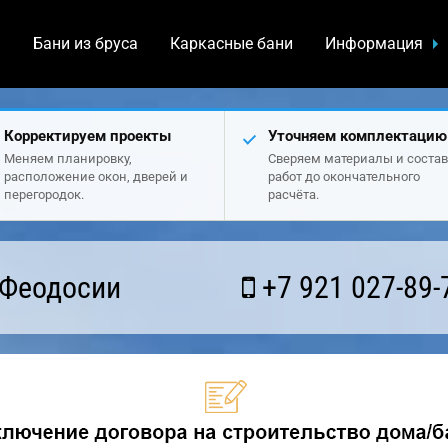
а
Бани из бруса
Каркасные бани
Информация
Корректируем проекты
Уточняем комплектацию
Меняем планировку,
Сверяем материалы и состав
расположение окон, дверей и
работ до окончательного
перегородок.
расчёта.
 Феодосии
+7 921 027-89-