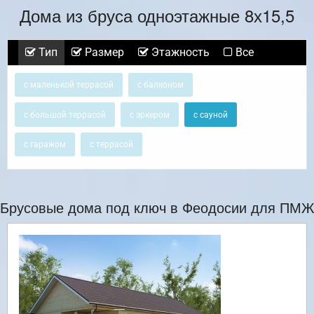
Дома из бруса одноэтажные 8х15,5
Тип
Размер
Этажность
Все
с маленькой террасой
с балконом
с большой террасой
с эркером
с сауной
с гаражом
с террасой
Брусовые дома под ключ в Феодосии для ПМЖ