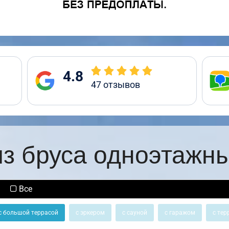
4.8
47
отзывов
з бруса одноэтажн
Все
с большой террасой
с эркером
с сауной
с гаражом
с тер