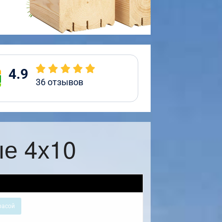
4.9
36
отзывов
ые 4х10
расой