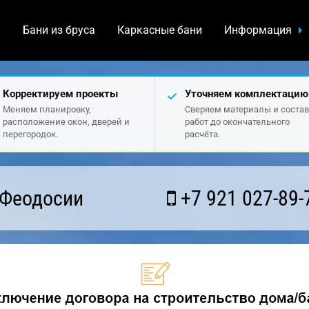
а
Бани из бруса
Каркасные бани
Информация
Корректируем проекты
Уточняем комплектацию
Меняем планировку,
Сверяем материалы и состав
расположение окон, дверей и
работ до окончательного
перегородок.
расчёта.
 Феодосии
+7 921 027-89-