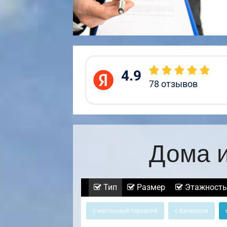
4.9
78
отзывов
Дома и
Тип
Размер
Этажность
с маленькой террасой
с балконом