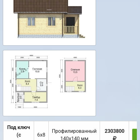
Под ключ
Профилированный
2303800
(с
6х8
З
140х140 мм