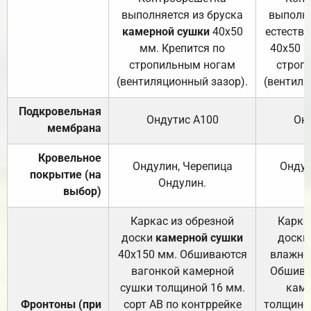
выполняется из бруска
выполня
камерной сушки
40х50
естеств
мм. Крепится по
40х50 м
стропильным ногам
строп
(вентиляционный зазор).
(вентиля
Подкровельная
Ондутис А100
Он
мембрана
Кровельное
Ондулин, Черепица
Ондул
покрытие (на
Ондулин.
выбор)
Каркас из обрезной
Карка
доски
камерной сушки
доски
40х150 мм. Обшиваются
влажно
вагонкой камерной
Обшива
сушки толщиной 16 мм.
каме
Фронтоны (при
сорт АВ по контррейке
толщиной