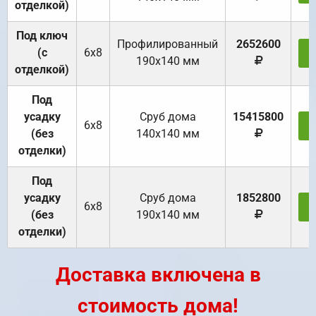
отделкой)
Под ключ
Профилированный
2652600
(с
6х8
З
190х140 мм
отделкой)
Под
усадку
Cруб дома
15415800
6х8
З
(без
140х140 мм
отделки)
Под
усадку
Cруб дома
1852800
6х8
З
(без
190х140 мм
отделки)
Доставка включена в
стоимость дома!