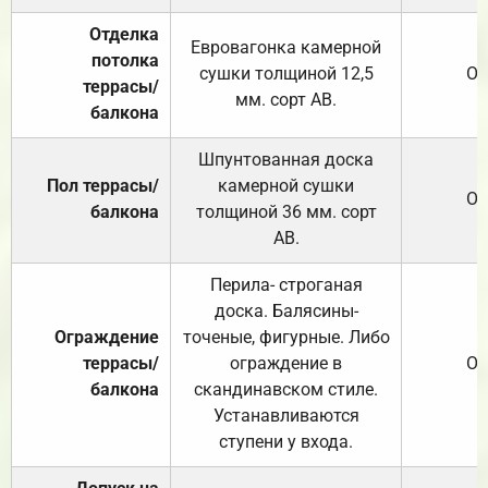
Отделка
Евровагонка камерной
потолка
сушки толщиной 12,5
От
террасы/
мм. сорт АВ.
балкона
Шпунтованная доска
Пол террасы/
камерной сушки
От
балкона
толщиной 36 мм. сорт
АВ.
Перила- строганая
доска. Балясины-
Ограждение
точеные, фигурные. Либо
террасы/
ограждение в
От
балкона
скандинавском стиле.
Устанавливаются
ступени у входа.