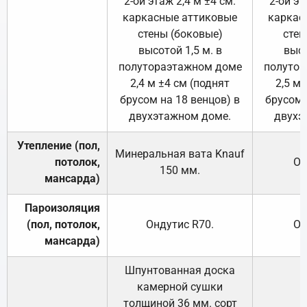
2-ой этаж 2,4 м ±4 см.
2-ой эт
каркасные аттиковые
каркас
стены (боковые)
стен
высотой 1,5 м. в
высо
полутораэтажном доме
полутор
2,4 м ±4 см (поднят
2,5 м 
брусом на 18 венцов) в
брусом 
двухэтажном доме.
двухэ
Утепление (пол,
Минеральная вата
Knauf
потолок,
От
150
мм.
мансарда)
Пароизоляция
(пол, потолок,
Ондутис
R70
.
От
мансарда)
Шпунтованная доска
камерной сушки
толщиной 36 мм. сорт