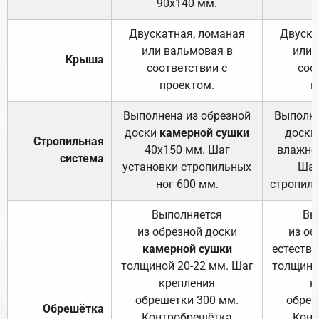
90х140 мм.
Двускатная, ломаная
Двуска
или вальмовая в
или 
Крыша
соответствии с
соо
проектом.
п
Выполнена из обрезной
Выполне
доски
камерной сушки
доски
Стропильная
40х150 мм. Шаг
влажно
система
установки стропильных
Шаг
ног 600 мм.
стропиль
Выполняется
Вы
из обрезной доски
из об
камерной сушки
естеств
толщиной 20-22 мм. Шаг
толщино
крепления
к
обрешетки 300 мм.
обреш
Обрешётка
Контробрешётка
Конт