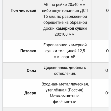
АВ. по рейке 20х40 мм.
Пол чистовой
либо шпунтованная ДСП
От
16 мм. по разряженной
обрешётке из обрезной
доски
камерной сушки
20х100 мм.
Евровагонка камерной
Потолки
сушки толщиной 12,5
От
мм. сорт АВ.
Деревянные, двойного
Окна
От
остекления.
Входная- металлическая,
утеплённая (Россия).
Двери
От
Межкомнатные-
филёнчатые.