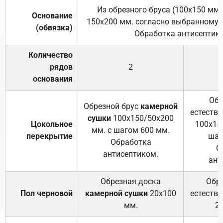
Из обрезного бруса (100х150 мм.
Основание
150х200 мм. согласно выбранному с
(обвязка)
Обработка антисептик
Количество
рядов
2
основания
Обр
Обрезной брус
камерной
естеств
сушки
100х150/50х200
Цокольное
100х15
мм. с шагом 600 мм.
перекрытие
шаг
Обработка
О
антисептиком.
ант
Обрезная доска
Обр
Пол черновой
камерной сушки
20х100
естеств
мм.
2