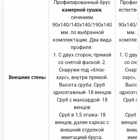
Профилированный брус
Профили
камерной сушки
,
естестве
сечением
с
90х140/140х140/190х140
90х140/
мм. по выбранной
мм. 
комплектации. Два вида
комплек
профиля:
п
1. С двух сторон, прямой
1. С дву
со снятой фаской. 2.
со сня
Снаружи под «блок-
Снару
Внешние стены
хаус», внутри прямой.
хаус», 
Высота сруба: Сруб
Высот
одноэтажный- 18 венцов
одноэта
Сруб с мансардой- 18
Сруб с
венцов
Сруб в 1,5 этажа- 18
Сруб в
венцов, далее каркас с
венцов,
внешней отделкой
внеш
имитацией бруса.
имит