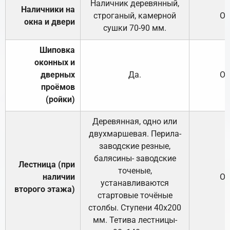
Наличник деревянный,
Наличники на
строганый, камерной
От
окна и двери
сушки 70-90 мм.
Шиповка
оконных и
дверных
Да.
От
проёмов
(ройки)
Деревянная, одно или
двухмаршевая. Перила-
заводские резные,
балясины- заводские
Лестница (при
точеные,
наличии
От
устанавливаются
второго этажа)
стартовые точёные
столбы. Ступени 40х200
мм. Тетива лестницы-