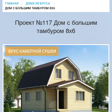
ГЛАВНАЯ
ДОМА ИЗ БРУСА
CURRENT:
ДОМ С БОЛЬШИМ ТАМБУРОМ 8Х6
Проект №117 Дом с большим
тамбуром 8х6
БРУС КАМЕРНОЙ СУШКИ