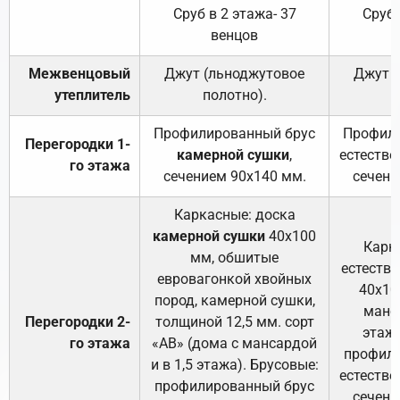
Сруб в 2 этажа- 37
Сруб 
венцов
Межвенцовый
Джут (льноджутовое
Джут 
утеплитель
полотно).
п
Профилированный брус
Профили
Перегородки 1-
камерной сушки
,
естестве
го этажа
сечением 90х140 мм.
сечени
Каркасные: доска
камерной сушки
40х100
Карк
мм, обшитые
естеств
евровагонкой хвойных
40х10
пород, камерной сушки,
манса
Перегородки 2-
толщиной 12,5 мм. сорт
этажа
го этажа
«АВ» (дома с мансардой
профили
и в 1,5 этажа). Брусовые:
естестве
профилированный брус
сечени