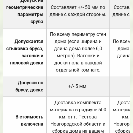
Допуск на
геометрические
Составляет +/- 50 мм по
Составля
параметры
длине с каждой стороны.
длине с 
сруба
По всему периметру стен
Допускается
дома (если ширина и
По всему
стыковка бруса,
длина дома более 6,0
дома (
вагонки и
метров). Вагонки и
длина 
половой доски
доски пола в каждой
отдельной комнате.
Допуски по
+/- 5 мм.
брусу, доске
Доставка комплекта
Достав
материала в радиусе 500
материал
В стоимость
км. от г. Пестова
км. 
включена
Новгородской области и
Новгоро
сборка дома на вашем
сборка