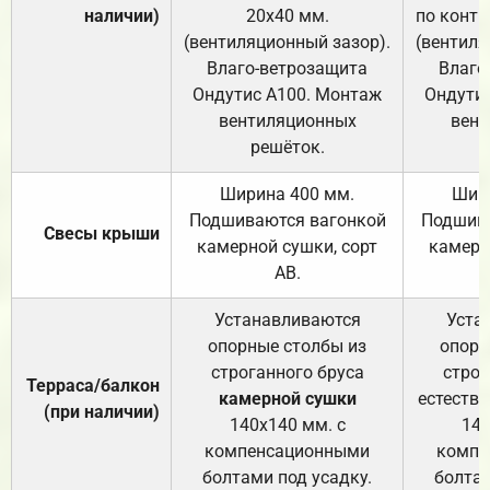
наличии)
20х40 мм.
по контр
(вентиляционный зазор).
(вентиля
Влаго-ветрозащита
Влаго
Ондутис А100. Монтаж
Ондути
вентиляционных
вент
решёток.
Ширина 400 мм.
Шир
Подшиваются вагонкой
Подшива
Свесы крыши
камерной сушки, сорт
камерн
АВ.
Устанавливаются
Уста
опорные столбы из
опорн
строганного бруса
строг
Терраса/балкон
камерной сушки
естеств
(при наличии)
140х140 мм. с
140
компенсационными
компе
болтами под усадку.
болтам