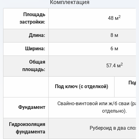
Комплектация
Площадь
2
48 м
застройки:
Длина:
8 м
Ширина:
6 м
Общая
2
57.4 м
площадь:
Под 
Под ключ (с отделкой)
Свайно-винтовой или ж/б сваи (р
Фундамент
отдельно).
Гидроизоляция
Рубероид в два слоя
фундамента