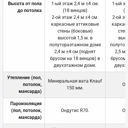
Высота от пола
1-ый этаж 2,4 м ±4 см.
1-ый эт
до потолка
(18 венцов)
(1
2-ой этаж 2,4 м ±4 см.
2-ой эт
каркасные аттиковые
каркас
стены (боковые)
стен
высотой 1,5 м. в
высо
полутораэтажном доме
полутор
2,4 м ±4 см (поднят
2,5 м 
брусом на 18 венцов) в
брусом 
двухэтажном доме.
двухэ
Утепление (пол,
Минеральная вата
Knauf
потолок,
От
150
мм.
мансарда)
Пароизоляция
(пол, потолок,
Ондутис
R70
.
От
мансарда)