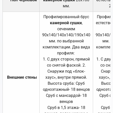
мм.
2
Профилированный брус
Профили
камерной сушки
,
естестве
сечением
с
90х140/140х140/190х140
90х140/
мм. по выбранной
мм. 
комплектации. Два вида
комплек
профиля:
п
1. С двух сторон, прямой
1. С дву
со снятой фаской. 2.
со сня
Снаружи под «блок-
Снару
Внешние стены
хаус», внутри прямой.
хаус», 
Высота сруба: Сруб
Высот
одноэтажный- 18 венцов
одноэта
Сруб с мансардой- 18
Сруб с
венцов
Сруб в 1,5 этажа- 18
Сруб в