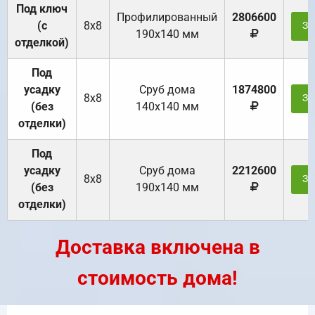
Под ключ
Профилированный
2806600
(с
8х8
За
190х140 мм
отделкой)
Под
усадку
Cруб дома
1874800
8х8
За
(без
140х140 мм
отделки)
Под
усадку
Cруб дома
2212600
8х8
За
(без
190х140 мм
отделки)
Доставка включена в
стоимость дома!