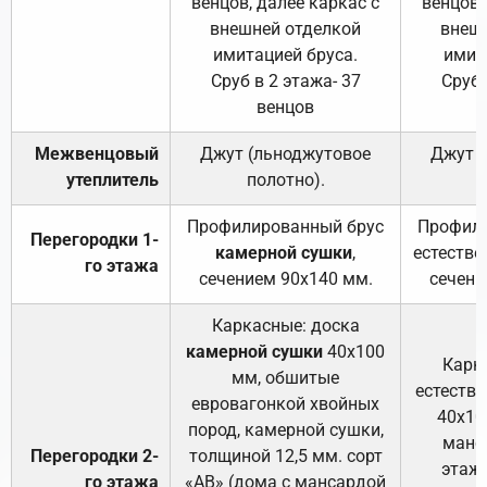
венцов, далее каркас с
венцов,
внешней отделкой
внеш
имитацией бруса.
имит
Сруб в 2 этажа- 37
Сруб 
венцов
Межвенцовый
Джут (льноджутовое
Джут 
утеплитель
полотно).
п
Профилированный брус
Профили
Перегородки 1-
камерной сушки
,
естестве
го этажа
сечением 90х140 мм.
сечени
Каркасные: доска
камерной сушки
40х100
Карк
мм, обшитые
естеств
евровагонкой хвойных
40х10
пород, камерной сушки,
манса
Перегородки 2-
толщиной 12,5 мм. сорт
этажа
го этажа
«АВ» (дома с мансардой