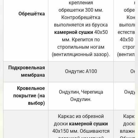
крепления
к
обрешетки 300 мм.
обреш
Обрешётка
Контробрешётка
Конт
выполняется из бруска
выполня
камерной сушки
40х50
естеств
мм. Крепится по
40х50 м
стропильным ногам
строп
(вентиляционный зазор).
(вентиля
Подкровельная
Ондутис А100
Он
мембрана
Кровельное
Ондулин, Черепица
Ондул
покрытие (на
Ондулин.
выбор)
Каркас из обрезной
Карка
доски
камерной сушки
доски
40х150 мм. Обшиваются
влажно