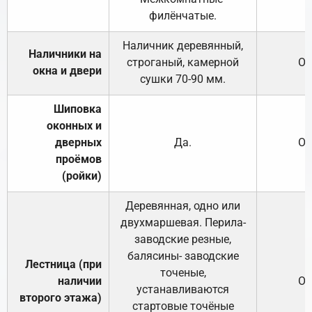
филёнчатые.
Наличник деревянный,
Наличники на
строганый, камерной
От
окна и двери
сушки 70-90 мм.
Шиповка
оконных и
дверных
Да.
От
проёмов
(ройки)
Деревянная, одно или
двухмаршевая. Перила-
заводские резные,
балясины- заводские
Лестница (при
точеные,
наличии
От
устанавливаются
второго этажа)
стартовые точёные