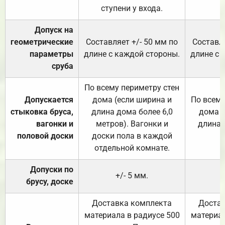
ступени у входа.
Допуск на
геометрические
Составляет +/- 50 мм по
Составля
параметры
длине с каждой стороны.
длине с 
сруба
По всему периметру стен
Допускается
дома (если ширина и
По всему
стыковка бруса,
длина дома более 6,0
дома (
вагонки и
метров). Вагонки и
длина 
половой доски
доски пола в каждой
отдельной комнате.
Допуски по
+/- 5 мм.
брусу, доске
Доставка комплекта
Достав
материала в радиусе 500
материал