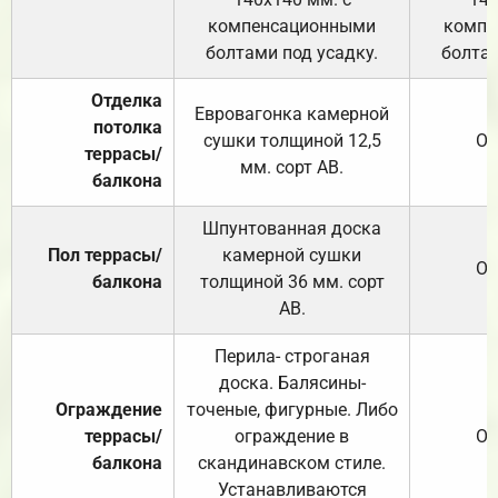
компенсационными
компе
болтами под усадку.
болтам
Отделка
Евровагонка камерной
потолка
сушки толщиной 12,5
От
террасы/
мм. сорт АВ.
балкона
Шпунтованная доска
Пол террасы/
камерной сушки
От
балкона
толщиной 36 мм. сорт
АВ.
Перила- строганая
доска. Балясины-
Ограждение
точеные, фигурные. Либо
террасы/
ограждение в
От
балкона
скандинавском стиле.
Устанавливаются