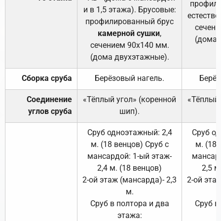
профили
и в 1,5 этажа). Брусовые:
естестве
профилированный брус
сечени
камерной сушки
,
(дома 
сечением 90х140 мм.
(дома двухэтажные).
Сборка сруба
Берёзовый нагель.
Берёз
Соединение
«Тёплый угол» (коренной
«Тёплый 
углов сруба
шип).
Сруб одноэтажный: 2,4
Сруб од
м. (18 венцов) Сруб с
м. (18
мансардой: 1-ый этаж-
мансард
2,4 м. (18 венцов)
2,5 м
2-ой этаж (мансарда)- 2,3
2-ой этаж
м.
Сруб в полтора и два
Сруб в
этажа: