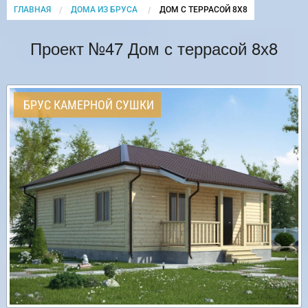
ГЛАВНАЯ
ДОМА ИЗ БРУСА
CURRENT:
ДОМ С ТЕРРАСОЙ 8Х8
Проект №47 Дом с террасой 8х8
БРУС КАМЕРНОЙ СУШКИ