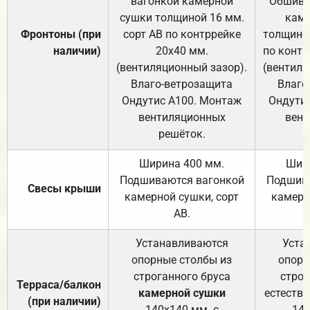
вагонкой камерной
Обшива
сушки толщиной 16 мм.
каме
Фронтоны (при
сорт АВ по контррейке
толщиной
наличии)
20х40 мм.
по контр
(вентиляционный зазор).
(вентиля
Влаго-ветрозащита
Влаго
Ондутис А100. Монтаж
Ондути
вентиляционных
вент
решёток.
Ширина 400 мм.
Шир
Подшиваются вагонкой
Подшива
Свесы крыши
камерной сушки, сорт
камерн
АВ.
Устанавливаются
Уста
опорные столбы из
опорн
строганного бруса
строг
Терраса/балкон
камерной сушки
естеств
(при наличии)
140х140 мм. с
140