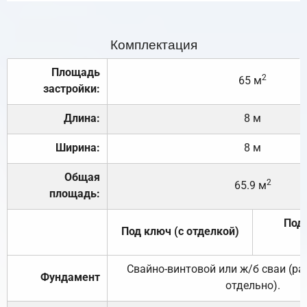
Комплектация
Площадь
2
65 м
застройки:
Длина:
8 м
Ширина:
8 м
Общая
2
65.9 м
площадь:
Под 
Под ключ (с отделкой)
Свайно-винтовой или ж/б сваи (р
Фундамент
отдельно).