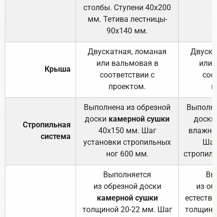
столбы. Ступени 40х200
мм. Тетива лестницы-
90х140 мм.
Двускатная, ломаная
Двуска
или вальмовая в
или 
Крыша
соответствии с
соо
проектом.
п
Выполнена из обрезной
Выполне
доски
камерной сушки
доски
Стропильная
40х150 мм. Шаг
влажно
система
установки стропильных
Шаг
ног 600 мм.
стропиль
Выполняется
Вы
из обрезной доски
из об
камерной сушки
естеств
толщиной 20-22 мм. Шаг
толщино