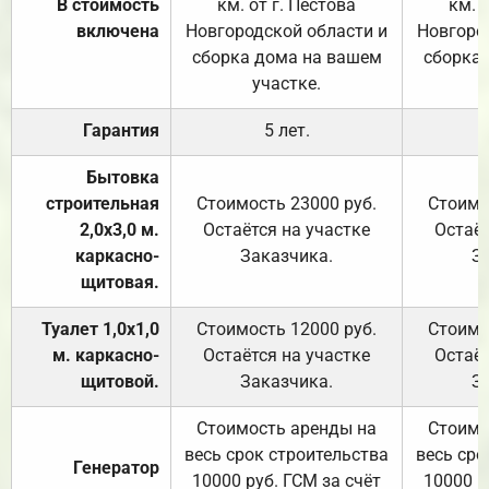
В стоимость
км. от г. Пестова
км. 
включена
Новгородской области и
Новгоро
сборка дома на вашем
сборка
участке.
Гарантия
5 лет.
Бытовка
строительная
Стоимость 23000 руб.
Стоимо
2,0х3,0 м.
Остаётся на участке
Остаёт
каркасно-
Заказчика.
З
щитовая.
Туалет 1,0х1,0
Стоимость 12000 руб.
Стоимо
м. каркасно-
Остаётся на участке
Остаёт
щитовой.
Заказчика.
З
Стоимость аренды на
Стоимо
весь срок строительства
весь сро
Генератор
10000 руб. ГСМ за счёт
10000 р