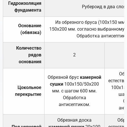
Гидроизоляция
Рубероид в два слоя
фундамента
Из обрезного бруса (100х150 мм.
Основание
150х200 мм. согласно выбранному с
(обвязка)
Обработка антисептик
Количество
рядов
2
основания
Обр
Обрезной брус
камерной
естеств
сушки
100х150/50х200
Цокольное
100х15
мм. с шагом 600 мм.
перекрытие
шаг
Обработка
О
антисептиком.
ант
Обрезная доска
Обр
Пол черновой
камерной сушки
20х100
естеств