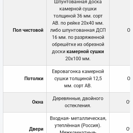
Шпунтованная доска
камерной сушки
толщиной 36 мм. сорт
АВ. по рейке 20х40 мм.
Пол чистовой
либо шпунтованная ДСП
От
16 мм. по разряженной
обрешётке из обрезной
доски
камерной сушки
20х100 мм.
Евровагонка камерной
Потолки
сушки толщиной 12,5
От
мм. сорт АВ.
Деревянные, двойного
Окна
От
остекления.
Входная- металлическая,
утеплённая (Россия).
Двери
От
Межкомнатные-