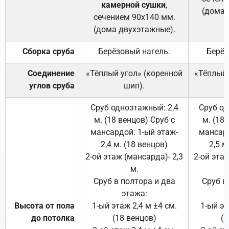
камерной сушки
,
(дома 
сечением 90х140 мм.
(дома двухэтажные).
Сборка сруба
Берёзовый нагель.
Берёз
Соединение
«Тёплый угол» (коренной
«Тёплый 
углов сруба
шип).
Сруб одноэтажный: 2,4
Сруб од
м. (18 венцов) Сруб с
м. (18
мансардой: 1-ый этаж-
мансард
2,4 м. (18 венцов)
2,5 м
2-ой этаж (мансарда)- 2,3
2-ой этаж
м.
Сруб в полтора и два
Сруб в
этажа:
Высота от пола
1-ый этаж 2,4 м ±4 см.
1-ый эт
до потолка
(18 венцов)
(1