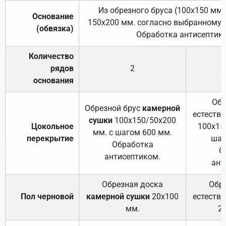
Из обрезного бруса (100х150 мм.
Основание
150х200 мм. согласно выбранному с
(обвязка)
Обработка антисептик
Количество
рядов
2
основания
Обр
Обрезной брус
камерной
естеств
сушки
100х150/50х200
Цокольное
100х15
мм. с шагом 600 мм.
перекрытие
шаг
Обработка
О
антисептиком.
ант
Обрезная доска
Обр
Пол черновой
камерной сушки
20х100
естеств
мм.
2