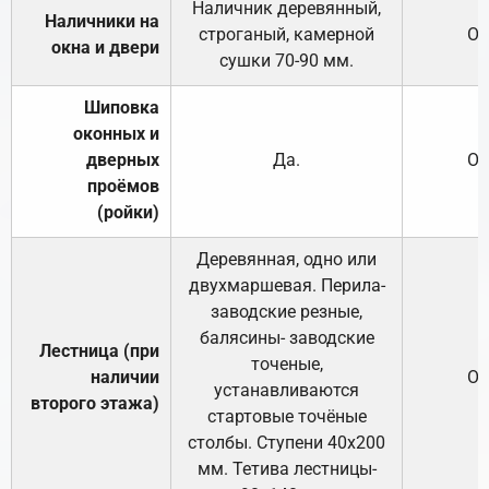
Наличник деревянный,
Наличники на
строганый, камерной
От
окна и двери
сушки 70-90 мм.
Шиповка
оконных и
дверных
Да.
От
проёмов
(ройки)
Деревянная, одно или
двухмаршевая. Перила-
заводские резные,
балясины- заводские
Лестница (при
точеные,
наличии
От
устанавливаются
второго этажа)
стартовые точёные
столбы. Ступени 40х200
мм. Тетива лестницы-