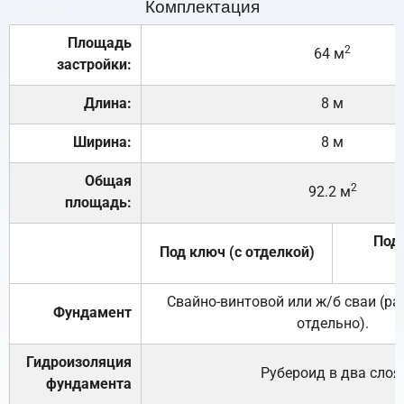
Комплектация
Площадь
2
64 м
застройки:
Длина:
8 м
Ширина:
8 м
Общая
2
92.2 м
площадь:
Под 
Под ключ (с отделкой)
Свайно-винтовой или ж/б сваи (р
Фундамент
отдельно).
Гидроизоляция
Рубероид в два слоя
фундамента