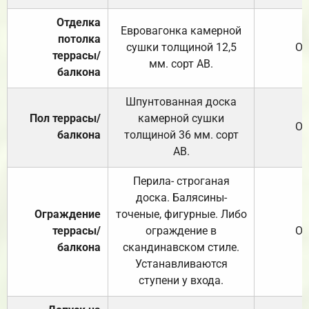
Отделка
Евровагонка камерной
потолка
сушки толщиной 12,5
От
террасы/
мм. сорт АВ.
балкона
Шпунтованная доска
Пол террасы/
камерной сушки
От
балкона
толщиной 36 мм. сорт
АВ.
Перила- строганая
доска. Балясины-
Ограждение
точеные, фигурные. Либо
террасы/
ограждение в
От
балкона
скандинавском стиле.
Устанавливаются
ступени у входа.