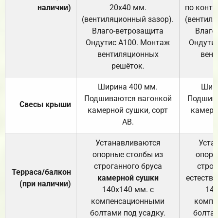
наличии)
20х40 мм.
по контр
(вентиляционный зазор).
(вентиля
Влаго-ветрозащита
Влаго
Ондутис А100. Монтаж
Ондути
вентиляционных
вент
решёток.
Ширина 400 мм.
Шир
Подшиваются вагонкой
Подшива
Свесы крыши
камерной сушки, сорт
камерн
АВ.
Устанавливаются
Уста
опорные столбы из
опорн
строганного бруса
строг
Терраса/балкон
камерной сушки
естеств
(при наличии)
140х140 мм. с
140
компенсационными
компе
болтами под усадку.
болтам