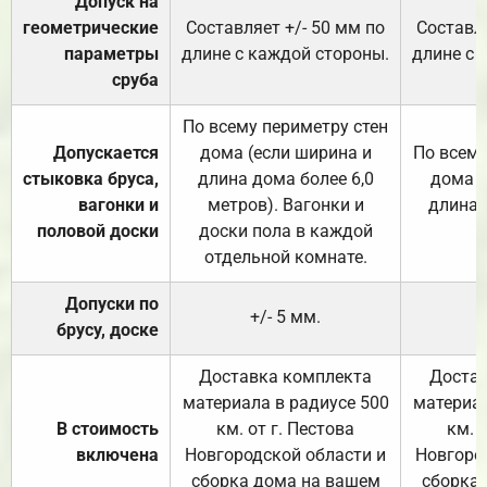
Допуск на
геометрические
Составляет +/- 50 мм по
Составля
параметры
длине с каждой стороны.
длине с 
сруба
По всему периметру стен
Допускается
дома (если ширина и
По всему
стыковка бруса,
длина дома более 6,0
дома (
вагонки и
метров). Вагонки и
длина 
половой доски
доски пола в каждой
отдельной комнате.
Допуски по
+/- 5 мм.
брусу, доске
Доставка комплекта
Достав
материала в радиусе 500
материал
В стоимость
км. от г. Пестова
км. 
включена
Новгородской области и
Новгоро
сборка дома на вашем
сборка