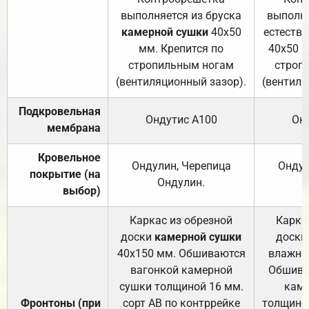
выполняется из бруска
выполня
камерной сушки
40х50
естеств
мм. Крепится по
40х50 м
стропильным ногам
строп
(вентиляционный зазор).
(вентиля
Подкровельная
Ондутис А100
Он
мембрана
Кровельное
Ондулин, Черепица
Ондул
покрытие (на
Ондулин.
выбор)
Каркас из обрезной
Карка
доски
камерной сушки
доски
40х150 мм. Обшиваются
влажно
вагонкой камерной
Обшива
сушки толщиной 16 мм.
каме
Фронтоны (при
сорт АВ по контррейке
толщиной