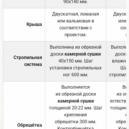
90х140 мм.
Двускатная, ломаная
Двуска
или вальмовая в
или 
Крыша
соответствии с
соо
проектом.
п
Выполнена из обрезной
Выполне
доски
камерной сушки
доски
Стропильная
40х150 мм. Шаг
влажно
система
установки стропильных
Шаг
ног 600 мм.
стропиль
Выполняется
Вы
из обрезной доски
из об
камерной сушки
естеств
толщиной 20-22 мм. Шаг
толщино
крепления
к
обрешетки 300 мм.
обреш
Обрешётка
Контробрешётка
Конт