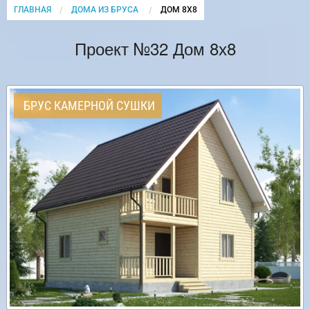
ГЛАВНАЯ
ДОМА ИЗ БРУСА
CURRENT:
ДОМ 8Х8
Проект №32 Дом 8х8
БРУС КАМЕРНОЙ СУШКИ