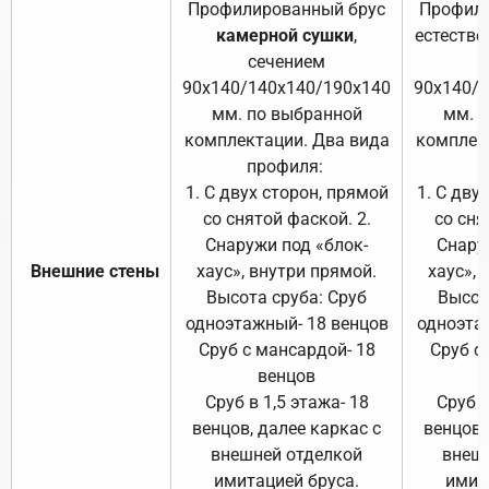
Профилированный брус
Профили
камерной сушки
,
естестве
сечением
с
90х140/140х140/190х140
90х140/
мм. по выбранной
мм. 
комплектации. Два вида
комплек
профиля:
п
1. С двух сторон, прямой
1. С дву
со снятой фаской. 2.
со сня
Снаружи под «блок-
Снару
Внешние стены
хаус», внутри прямой.
хаус», 
Высота сруба: Сруб
Высот
одноэтажный- 18 венцов
одноэта
Сруб с мансардой- 18
Сруб с
венцов
Сруб в 1,5 этажа- 18
Сруб в
венцов, далее каркас с
венцов,
внешней отделкой
внеш
имитацией бруса.
имит