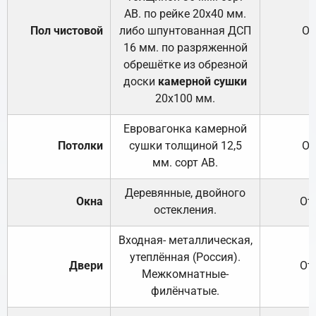
АВ. по рейке 20х40 мм.
Пол чистовой
либо шпунтованная ДСП
От
16 мм. по разряженной
обрешётке из обрезной
доски
камерной сушки
20х100 мм.
Евровагонка камерной
Потолки
сушки толщиной 12,5
От
мм. сорт АВ.
Деревянные, двойного
Окна
От
остекления.
Входная- металлическая,
утеплённая (Россия).
Двери
От
Межкомнатные-
филёнчатые.