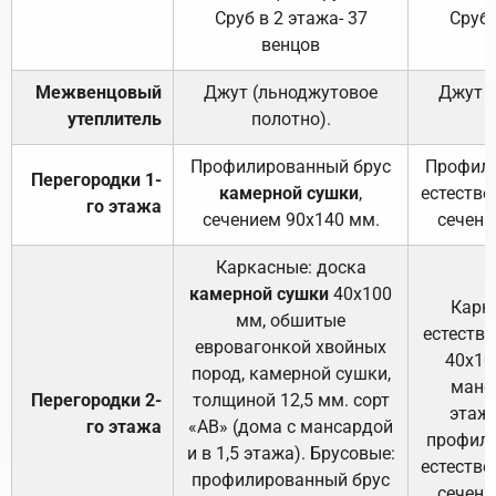
Сруб в 2 этажа- 37
Сруб 
венцов
Межвенцовый
Джут (льноджутовое
Джут 
утеплитель
полотно).
п
Профилированный брус
Профили
Перегородки 1-
камерной сушки
,
естестве
го этажа
сечением 90х140 мм.
сечени
Каркасные: доска
камерной сушки
40х100
Карк
мм, обшитые
естеств
евровагонкой хвойных
40х10
пород, камерной сушки,
манса
Перегородки 2-
толщиной 12,5 мм. сорт
этажа
го этажа
«АВ» (дома с мансардой
профили
и в 1,5 этажа). Брусовые:
естестве
профилированный брус
сечени