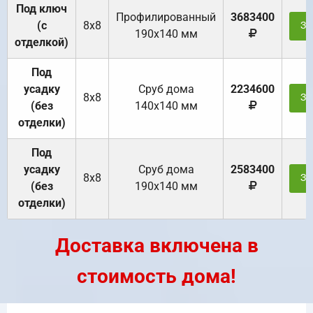
Под ключ
Профилированный
3683400
(с
8х8
За
190х140 мм
отделкой)
Под
усадку
Cруб дома
2234600
8х8
За
(без
140х140 мм
отделки)
Под
усадку
Cруб дома
2583400
8х8
За
(без
190х140 мм
отделки)
Доставка включена в
стоимость дома!