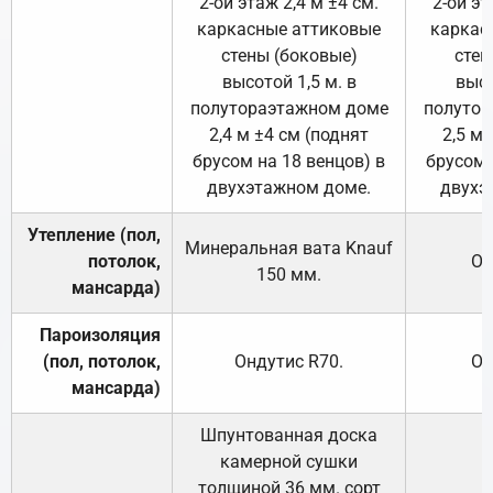
2-ой этаж 2,4 м ±4 см.
2-ой эт
каркасные аттиковые
каркас
стены (боковые)
стен
высотой 1,5 м. в
высо
полутораэтажном доме
полутор
2,4 м ±4 см (поднят
2,5 м 
брусом на 18 венцов) в
брусом 
двухэтажном доме.
двухэ
Утепление (пол,
Минеральная вата
Knauf
потолок,
От
150
мм.
мансарда)
Пароизоляция
(пол, потолок,
Ондутис
R70
.
От
мансарда)
Шпунтованная доска
камерной сушки
толщиной 36 мм. сорт