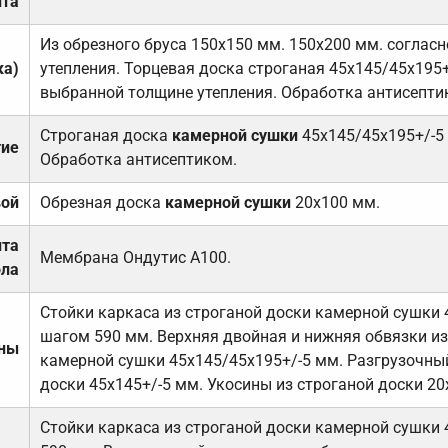
та
Из обрезного бруса 150х150 мм. 150х200 мм. соглас
ка)
утепления. Торцевая доска строганая 45х145/45х195+
выбранной толщине утепления. Обработка антисепти
Строганая доска
камерной сушки
45х145/45х195+/-5
тие
Обработка антисептиком.
вой
Обрезная доска
камерной сушки
20х100 мм.
ита
Мембрана Ондутис А100.
ола
Стойки каркаса из строганой доски камерной сушки 
шагом 590 мм. Верхняя двойная и нижняя обвязки из
ены
камерной сушки 45х145/45х195+/-5 мм. Разгрузочный
доски 45х145+/-5 мм. Укосины из строганой доски 20
Стойки каркаса из строганой доски камерной сушки 