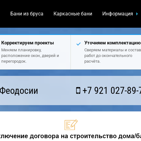
а
Бани из бруса
Каркасные бани
Информация
Корректируем проекты
Уточняем комплектацию
Меняем планировку,
Сверяем материалы и состав
расположение окон, дверей и
работ до окончательного
перегородок.
расчёта.
 Феодосии
+7 921 027-89-