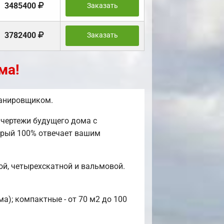
3485400
Заказать
3782400
Заказать
ма!
ланировщиком.
чертежи будущего дома с
торый 100% отвечает вашим
й, четырехскатной и вальмовой.
а); компактные - от 70 м2 до 100