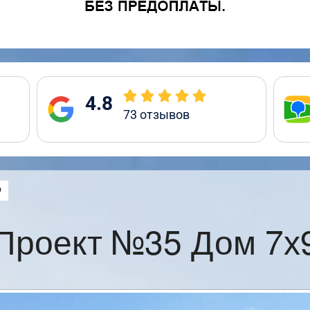
4.8
73
отзывов
:
9
Проект №35 Дом 7х