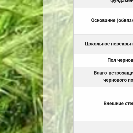
фундамен
Основание (обвяз
Цокольное перекры
Пол черно
Влаго-ветрозащ
чернового п
Внешние ст