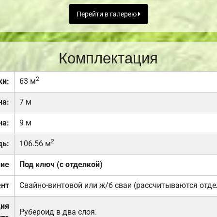
Перейти в галерею
Комплектация
2
ки:
63 м
на:
7 м
на:
9 м
2
дь:
106.56 м
ние
Под ключ (с отделкой)
нт
Свайно-винтовой или ж/б сваи (рассчитываются отде
ция
Рубероид в два слоя.