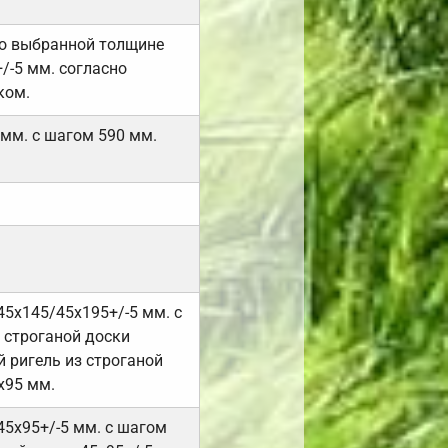
но выбранной толщине
/-5 мм. согласно
ком.
 мм. с шагом 590 мм.
45х145/45х195+/-5 мм. с
 строганой доски
 ригель из строганой
х95 мм.
45х95+/-5 мм. с шагом