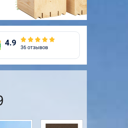
4.9
36
отзывов
9