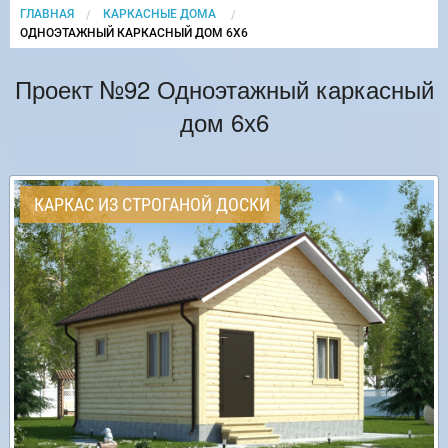
ГЛАВНАЯ
КАРКАСНЫЕ ДОМА
CURRENT:
ОДНОЭТАЖНЫЙ КАРКАСНЫЙ ДОМ 6Х6
Проект №92 Одноэтажный каркасный
дом 6х6
КАРКАС ИЗ СТРОГАНОЙ ДОСКИ