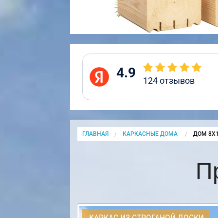
4.9
124
отзывов
ГЛАВНАЯ
КАРКАСНЫЕ ДОМА
CURRENT
ДОМ 8Х1
П
КАРКАС ИЗ СТРОГАНОЙ ДОСКИ