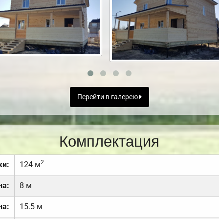
Перейти в галерею
Комплектация
2
ки:
124 м
на:
8 м
на:
15.5 м