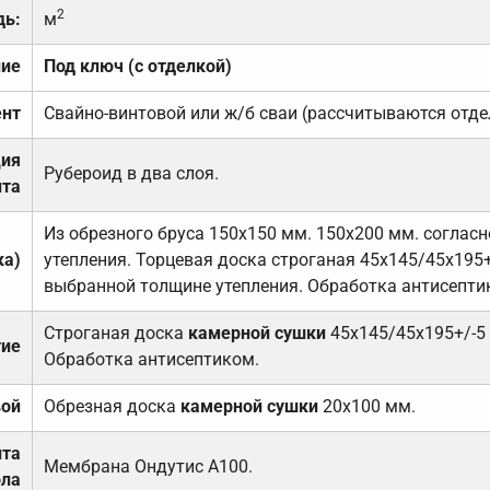
2
дь:
м
ние
Под ключ (с отделкой)
нт
Свайно-винтовой или ж/б сваи (рассчитываются отде
ция
Рубероид в два слоя.
та
Из обрезного бруса 150х150 мм. 150х200 мм. соглас
ка)
утепления. Торцевая доска строганая 45х145/45х195+
выбранной толщине утепления. Обработка антисепти
Строганая доска
камерной сушки
45х145/45х195+/-5
тие
Обработка антисептиком.
вой
Обрезная доска
камерной сушки
20х100 мм.
ита
Мембрана Ондутис А100.
ола