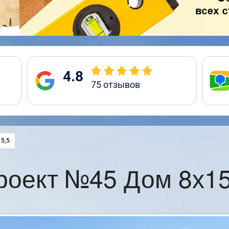
4.8
75
отзывов
:
5,5
роект №45 Дом 8х15