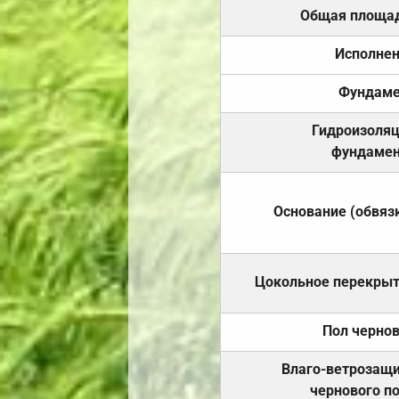
Общая площа
Исполне
Фундаме
Гидроизоля
фундамен
Основание (обвяз
Цокольное перекры
Пол черно
Влаго-ветрозащ
чернового п