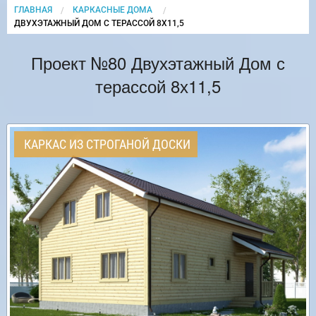
ГЛАВНАЯ
КАРКАСНЫЕ ДОМА
CURRENT:
ДВУХЭТАЖНЫЙ ДОМ С ТЕРАССОЙ 8Х11,5
Проект №80 Двухэтажный Дом с
терассой 8х11,5
КАРКАС ИЗ СТРОГАНОЙ ДОСКИ