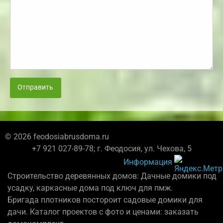
Отправить
© 2026 feodosiabrusdoma.ru
+7 921 027-89-78; г. Феодосия, ул. Чехова, 5
Информация
Строительство деревянных домов: Дачные домики под
усадку, каркасные дома под ключ для пмж.
Бригада плотников постороит садовые домики для
дачи. Каталог проектов с фото и ценами: заказать