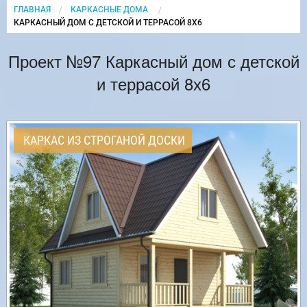
ГЛАВНАЯ
КАРКАСНЫЕ ДОМА
CURRENT:
КАРКАСНЫЙ ДОМ С ДЕТСКОЙ И ТЕРРАСОЙ 8Х6
Проект №97 Каркасный дом с детской
и террасой 8х6
КАРКАС ИЗ СТРОГАНОЙ ДОСКИ