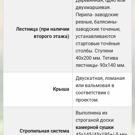
Деревянная, одно или
двухмаршевая.
Перила- заводские
резные, балясины-
Лестница (при наличии
заводские точеные,
второго этажа)
устанавливаются
стартовые точёные
столбы. Ступени
40х200 мм. Тетива
лестницы- 90х140 мм.
Двускатная, ломаная
или вальмовая в
Крыша
соответствии с
проектом.
Выполнена из
строганой доски
камерной сушки
Стропильная система
45х145/45х195+/-5 мм.