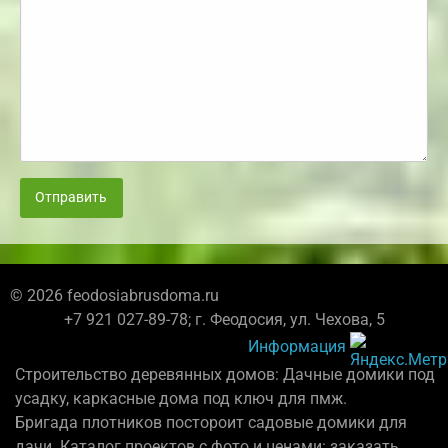
Отправить
© 2026 feodosiabrusdoma.ru
+7 921 027-89-78; г. Феодосия, ул. Чехова, 5
Информация
Строительство деревянных домов: Дачные домики под
усадку, каркасные дома под ключ для пмж.
Бригада плотников постороит садовые домики для
дачи. Каталог проектов с фото и ценами: заказать