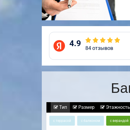
4.9
84
отзывов
Ба
Тип
Размер
Этажность
с террасой
с балконом
с верандой