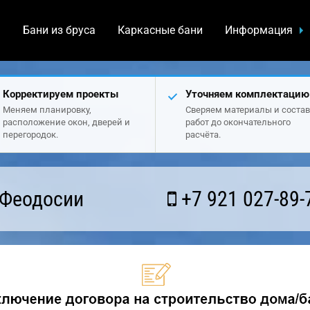
а
Бани из бруса
Каркасные бани
Информация
Корректируем проекты
Уточняем комплектацию
Меняем планировку,
Сверяем материалы и состав
расположение окон, дверей и
работ до окончательного
перегородок.
расчёта.
 Феодосии
+7 921 027-89-