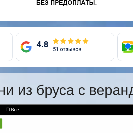
4.8
51
отзывов
ни из бруса с веран
Все