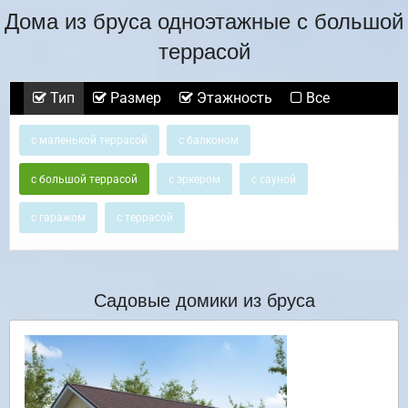
Дома из бруса одноэтажные с большой
террасой
Тип
Размер
Этажность
Все
с маленькой террасой
с балконом
с большой террасой
с эркером
с сауной
с гаражом
с террасой
Садовые домики из бруса