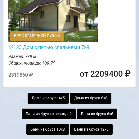
БРУС КАМЕРНОЙ СУШКИ
№123 Дом с пятью спальнями 7х9
Размер: 7х9 м
2
Общая площадь: 109.7
от 2209400
2319860
Дома из бруса 4х5
Дома из бруса 8х8
Бани из бруса с верандой
Бани из бруса 6х6
Бани из бруса 10х8
Бани из бруса 12х6