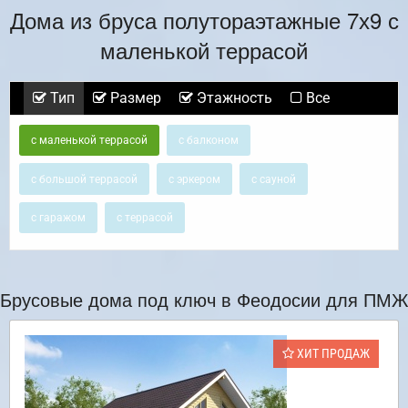
Дома из бруса полутораэтажные 7х9 с
маленькой террасой
Тип
Размер
Этажность
Все
с маленькой террасой
с балконом
с большой террасой
с эркером
с сауной
с гаражом
с террасой
Брусовые дома под ключ в Феодосии для ПМЖ
ХИТ ПРОДАЖ