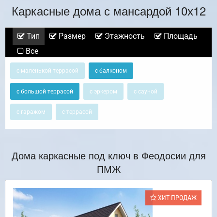
Каркасные дома с мансардой 10х12
Тип
Размер
Этажность
Площадь
Все
с маленькой террасой
с балконом
с большой террасой
с эркером
с сауной
с гаражом
с террасой
Дома каркасные под ключ в Феодосии для
ПМЖ
ХИТ ПРОДАЖ