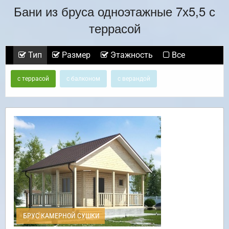
Бани из бруса одноэтажные 7х5,5 с
террасой
Тип
Размер
Этажность
Все
с террасой
с балконом
с верандой
БРУС КАМЕРНОЙ СУШКИ