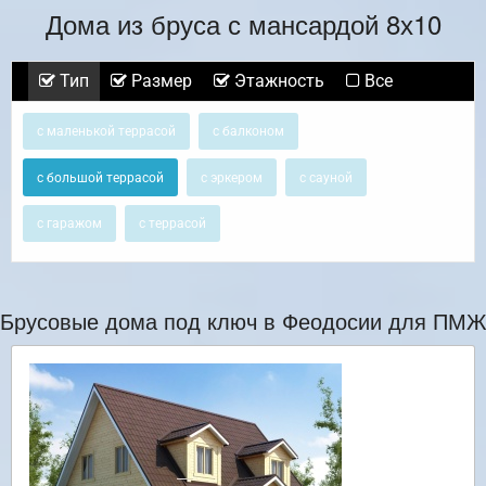
Дома из бруса с мансардой 8х10
Тип
Размер
Этажность
Все
с маленькой террасой
с балконом
с большой террасой
с эркером
с сауной
с гаражом
с террасой
Брусовые дома под ключ в Феодосии для ПМЖ