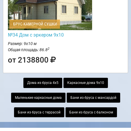
БРУС КАМЕРНОЙ СУШКИ
№34 Дом с эркером 9х10
Размер: 9х10 м
2
Общая площадь: 86.8
от 2138800
Дома из бруса 4х5
Каркасные дома 9х10
Маленькие каркасные дома
Бани из бруса с мансардой
Бани из бруса с террасой
Бани из бруса с балконом