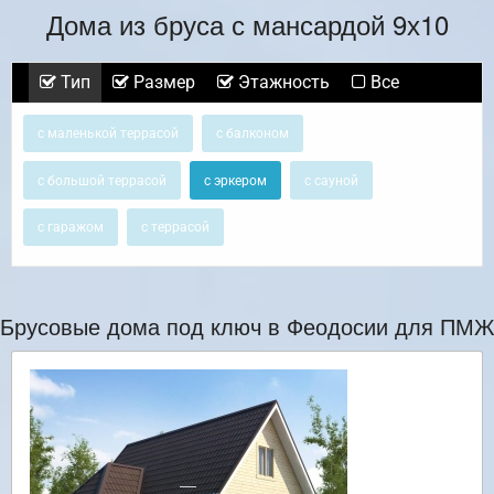
Дома из бруса с мансардой 9х10
Тип
Размер
Этажность
Все
с маленькой террасой
с балконом
с большой террасой
с эркером
с сауной
с гаражом
с террасой
Брусовые дома под ключ в Феодосии для ПМЖ