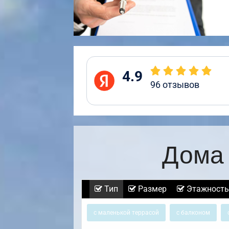
4.9
96
отзывов
Дома 
Тип
Размер
Этажность
с маленькой террасой
с балконом