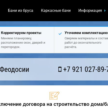
а
Бани из бруса
Каркасные бани
Информация
Корректируем проекты
Уточняем комплектацию
Меняем планировку,
Сверяем материалы и состав
расположение окон, дверей и
работ до окончательного
перегородок.
расчёта.
 Феодосии
+7 921 027-89-