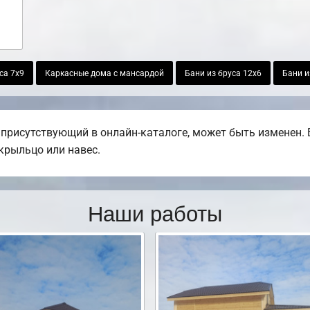
са 7х9
Каркасные дома с мансардой
Бани из бруса 12х6
Бани и
присутствующий в онлайн-каталоге, может быть изменен. 
 крыльцо или навес.
Наши работы