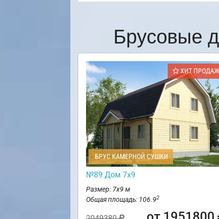
Брусовые д
ХИТ ПРОДА
БРУС КАМЕРНОЙ СУШКИ
№89 Дом 7х9
Размер: 7х9 м
2
Общая площадь: 106.9
от 1951800
2049380