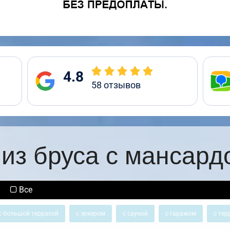
4.8
58
отзывов
из бруса с мансард
Все
с большой террасой
с эркером
с сауной
с гаражом
с тер