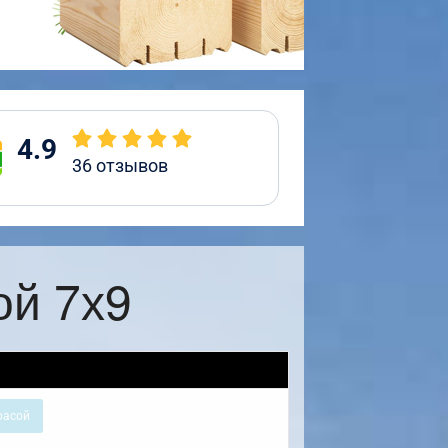
4.9
36
отзывов
ой 7х9
расой