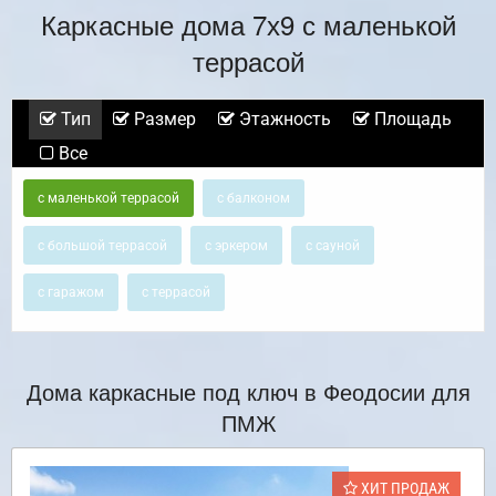
Каркасные дома 7х9 с маленькой
террасой
Тип
Размер
Этажность
Площадь
Все
с маленькой террасой
с балконом
с большой террасой
с эркером
с сауной
с гаражом
с террасой
Дома каркасные под ключ в Феодосии для
ПМЖ
ХИТ ПРОДАЖ