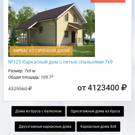
КАРКАС ИЗ СТРОГАНОЙ ДОСКИ
№123 Каркасный дом с пятью спальнями 7х9
Размер: 7х9 м
2
Общая площадь: 109.7
от 4123400
4329560
Дома из бруса с балконом
Одноэтажные дома из бруса
Двухэтажные каркасные дома
Каркасные дома 8х8