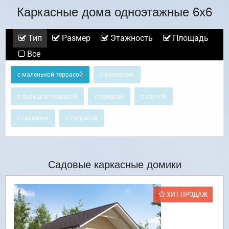
Каркасные дома одноэтажные 6х6
Тип
Размер
Этажность
Площадь
Все
с маленькой террасой
с балконом
с большой террасой
с эркером
с сауной
с гаражом
с террасой
Садовые каркасные домики
ХИТ ПРОДАЖ